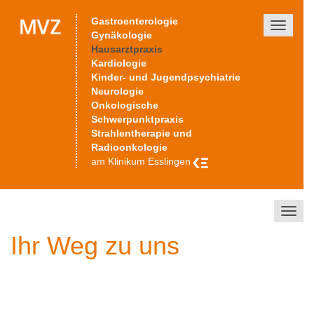
Gastroenterologie
Toggle
Gynäkologie
navigati
Hausarztpraxis
Kardiologie
Kinder- und Jugendpsychiatrie
Neurologie
Onkologische
Schwerpunktpraxis
Strahlentherapie und
Radioonkologie
am Klinikum Esslingen
Toggl
navig
Ihr Weg zu uns